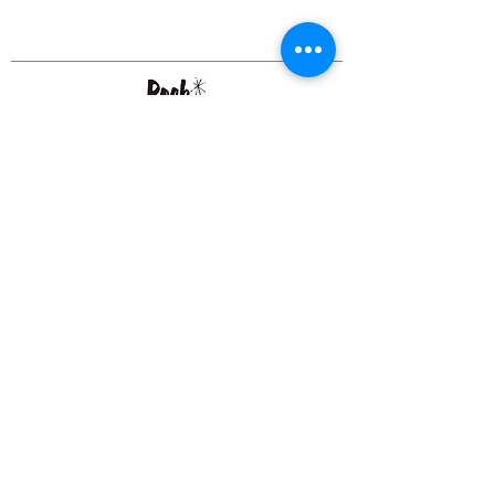
１）発送方法・送料について（国内）
佐川急便（5kgまで520円 / 5kg以上
20kg未満830円）
ゆうメール（7inchのみ5枚まで300
円）
来店引取り
２）7500円以上の買い物で送料無料!
（商品は佐川急便にて発送致しま
す。）
３）支払い方法が代引き（別途代引手
OUR SHOP
数料315円）、PayPal（手数料はお客
DRUM & BASS RECORDS
www.drumandbass-rec.com
様負担）の場合、お昼頃までに頂いた
1-7-30-5F SAKURAGAWA NANIWA-KU
ご注文で、着日指定なき場合は基本的
OSAKA,
556-0022
, JAPAN
に即日発送。銀行振込の場合は入金確
OPEN 1:00PM - 10:00PM
認後の発送となります。
PHONE 06-6575-9464
４）ゆうメール（日本郵便）について
ABOUT US
7inchのみ、5枚までのご注文なら、日
本郵便の「ゆうメール」での発送も可
能です。料金は日本全国一律300円。
CONTACT
ただし、荷物はポストへの投函となり
（ポストに入らない場合は直接受け渡