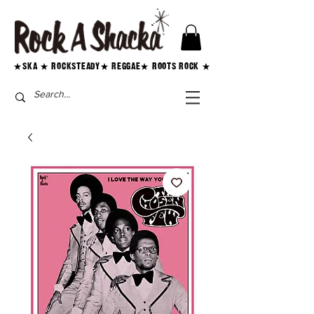
★SKA ★ ROCKSTEADY★ REGGAE★ ROOTS ROCK ★