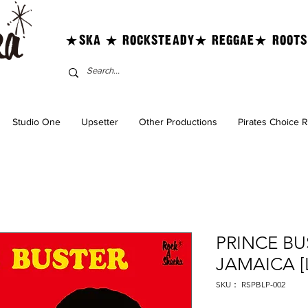
★SKA ★ ROCKSTEADY★ REGGAE★ ROOTS
Studio One
Upsetter
Other Productions
Pirates Choice 
PRINCE BU
JAMAICA [
SKU： RSPBLP-002