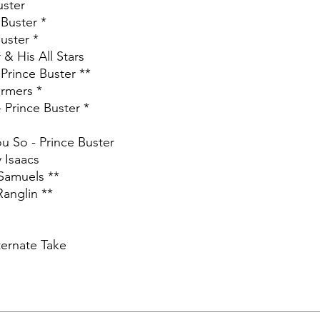
uster
 Buster *
uster *
 & His All Stars
 Prince Buster **
armers *
 Prince Buster *
u So - Prince Buster
 Isaacs
 Samuels **
anglin **
ternate Take