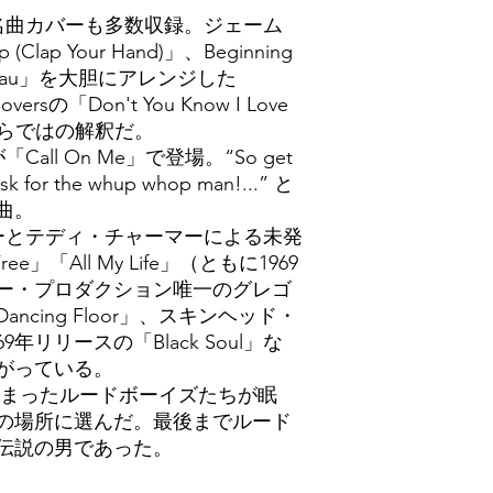
曲カバーも多数収録。ジェーム
Clap Your Hand)」、Beginning
 Nassau」を大胆にアレンジした
oversの「Don't You Know I Love
ならではの解釈だ。
ll On Me」で登場。“So get
ask for the whup whop man!...” と
曲。
とテディ・チャーマーによる未発
ee」「All My Life」（ともに1969
ー・プロダクション唯一のグレゴ
cing Floor」、スキンヘッド・
年リリースの「Black Soul」な
がっている。
まったルードボーイズたちが眠
の場所に選んだ。最後までルード
伝説の男であった。