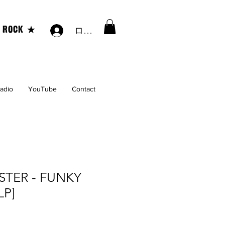
ログイン
 ROCK ★
Radio
YouTube
Contact
STER - FUNKY
LP]