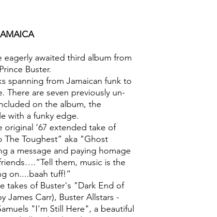
銀行振込の場合は入
４）ゆうメール（日
7inchのみ、5枚
JAMAICA
ール」での発送も可能
円。ただし、荷物は
らない場合は直接受
 eagerly awaited third album from
証はありません。荷
 Prince Buster.
10inch～LPの発
ks spanning from Jamaican funk to
. There are seven previously un-
 included on the album, the
itle with a funky edge.
 original ’67 extended take of
 To The Toughest” aka "Ghost
ring a message and paying homage
riends….”Tell them, music is the
ng on....baah tuff!”
ve takes of Buster's "Dark End of
by James Carr), Buster Allstars -
uels "I'm Still Here", a beautiful