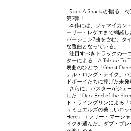
Rock A Shackaが
第3弾！
本作には、ジャマイカン・
ーリー・レゲエまで網羅し
バージョン7曲を含む、タ
な選曲となっている。
注目すべきトラックの一つ
ターによる「A Tribute To
表曲のひとつ「Ghost D
ナル・ロング・テイク。バ
ドボーイたちに捧げた未発
さらに、バスターがジェー
した「Dark End of th
ト・ライングリンによる「Co
サミュエルズの美しいロックス
Here」（ラリー・マーシ
イクを選んだ。ダブ・プレ
が楽しめる。