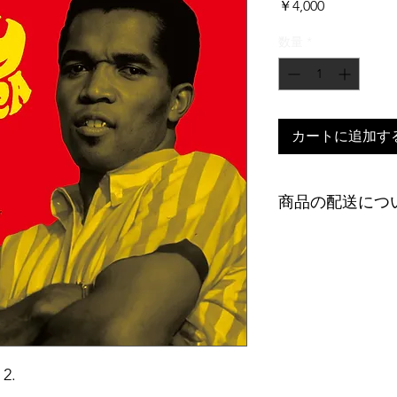
価
￥4,000
格
数量
*
カートに追加す
商品の配送につ
１）発送方法・送料
佐川急便（5kgまで5
ゆうメール（7inc
来店引取り
２）7500円以上の
て発送致します。）
３）支払い方法が代引
PayPal（手数料
 2.
いたご注文で、着日