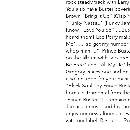
rock steady track with Larr
You also have Buster coveri
Brown "Bring It Up" (Clap 
"Funky Nassau" (Funky Jama
Know I Love You So".....Bu
heard them! Lee Perry mak
Me"....."so get my number -
whop man!...". Prince Bust
on the album with two prev
Be Free" and "All My life" 
Gregory Isaacs one and onl
also included for your music
"Black Soul" by Prince Buste
horns instrumental from the
Prince Buster still remains 
Jamaican music and his musi
enjoy our new album and we'
with our label. Respect - R