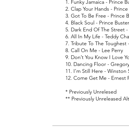
1. Funky Jamaica - Prince B
2. Clap Your Hands - Prince
3. Got To Be Free - Prince B
4. Black Soul - Prince Buster
5. Dark End Of The Street -
6. All In My Life - Teddy Ch
7. Tribute To The Toughest -
8. Call On Me - Lee Perry
9. Don’t You Know I Love Yo
10. Dancing Floor - Gregory
11. I’m Still Here - Winston
12. Come Get Me - Ernest R
* Previously Unrelesed
** Previously Unreleased Al