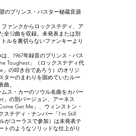
贈る、待望のプリンス・バスター秘蔵音源
ファンクからロックステディ、ア
た全12曲を収録。未発表または別
イトルを裏切らないファンキーより
は、1967年録音のプリンス・バス
 The Toughest」（ロックステディ代
ance」の叩き台であろう）のオリジ
スターのまわりを固めていたルー
表曲。
ムス・カーのソウル名曲をカバー
e Street」の別バージョン、アーネス
me Get Me」、ウィンストン・
テディ・ナンバー「I'm Still
ャルがコーラスで参加）は未発表テ
ートのようなソリッドな仕上がり