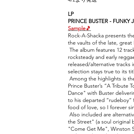
LP
PRINCE BUSTER - FUNKY 
Sample🎵
Rock-A-Shacka presents the
the vaults of the late, great
The album features 12 trac
rocksteady and early reggae
released/alternative tracks
selection stays true to its t
Among the highlights is the
Prince Buster’s “A Tribute
Dance" with Buster delive
to his departed “rudeboy” f
food of love, so I forever si
Also included are alternati
the Street" (a soul original 
"Come Get Me", Winston Sam