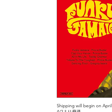
Shipping will begin on April
4/2より発送