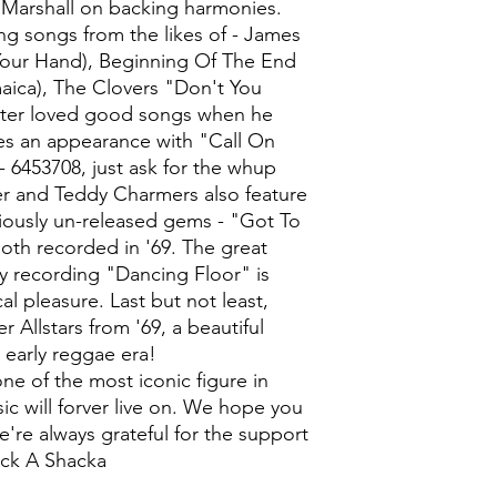
y Marshall on backing harmonies.
ng songs from the likes of - James
Your Hand), Beginning Of The End
ica), The Clovers "Don't You
ster loved good songs when he
es an appearance with "Call On
 6453708, just ask for the whup
er and Teddy Charmers also feature
iously un-released gems - "Got To
both recorded in '69. The great
y recording "Dancing Floor" is
al pleasure. Last but not least,
r Allstars from '69, a beautiful
 early reggae era!
one of the most iconic figure in
c will forver live on. We hope you
re always grateful for the support
ock A Shacka