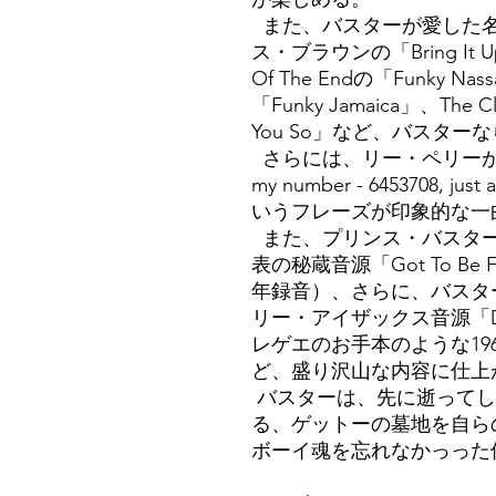
また、バスターが愛した名
ス・ブラウンの「Bring It Up (
Of The Endの「Funky
「Funky Jamaica」、The Cl
You So」など、バスター
さらには、リー・ペリーが「Ca
my number - 6453708, just 
いうフレーズが印象的な一
また、プリンス・バスター
表の秘蔵音源「Got To Be Fr
年録音）、さらに、バスタ
リー・アイザックス音源「Dan
レゲエのお手本のような1969
ど、盛り沢山な内容に仕上
バスターは、先に逝ってし
る、ゲットーの墓地を自ら
ボーイ魂を忘れなかっった