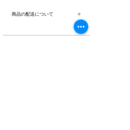
商品の配送について
１）発送方法・送料について（国内）
佐川急便（5kgまで520円 / 5kg以上
20kg未満830円）
ゆうメール（7inchのみ5枚まで300
円）
来店引取り
２）7500円以上の買い物で送料無料!
（商品は佐川急便にて発送致しま
す。）
３）支払い方法が代引き（別途代引手
OUR SHOP
数料315円）、PayPal（手数料はお客
DRUM & BASS RECORDS
www.drumandbass-rec.com
様負担）の場合、お昼頃までに頂いた
1-7-30-5F SAKURAGAWA NANIWA-KU
ご注文で、着日指定なき場合は基本的
OSAKA,
556-0022
, JAPAN
に即日発送。銀行振込の場合は入金確
OPEN 1:00PM - 10:00PM
認後の発送となります。
PHONE 06-6575-9464
４）ゆうメール（日本郵便）について
ABOUT US
7inchのみ、5枚までのご注文なら、日
本郵便の「ゆうメール」での発送も可