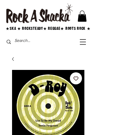
★SKA ★ ROCKSTEADY★ REGGAE★ ROOTS ROCK ★