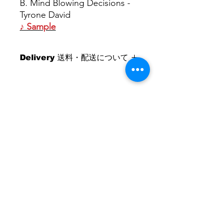
B. Mind Blowing Decisions -
Tyrone David
♪ Sample
Delivery 送料・配送について
For International Customers
Shipping costs are calculated by
weights.
日本国内：佐川急便（5kgまで520円 /
5kg以上20kg未満830円）
OUR SHOP
DRUM & BASS RECORDS
www.drumandbass-rec.com
1-7-30-5F SAKURAGAWA NANIWA-KU
OSAKA,
556-0022
, JAPAN
OPEN 1:00PM - 10:00PM