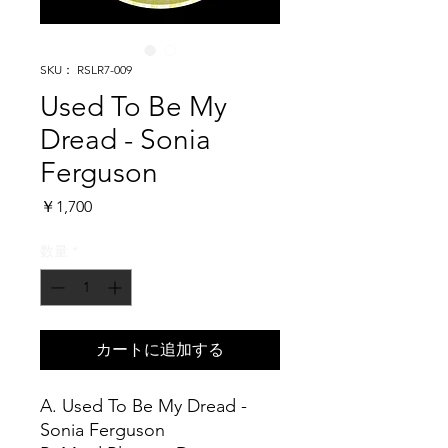
SKU： RSLR7-009
Used To Be My
Dread - Sonia
Ferguson
価
￥1,700
格
数量
*
カートに追加する
A. Used To Be My Dread -
Sonia Ferguson