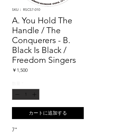
SKU： RSCS7-010
A. You Hold The
Handle / The
Conquerers - B.
Black Is Black /
Freedom Singers
価
￥1,500
格
数量
*
カートに追加する
7"