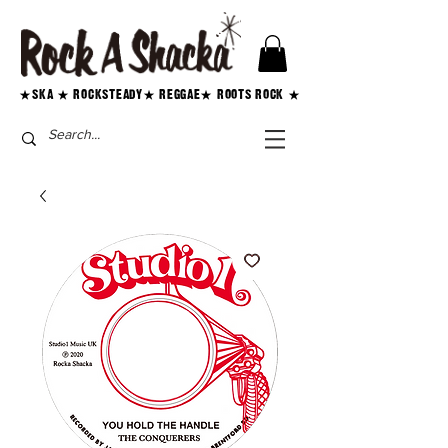
★SKA ★ ROCKSTEADY★ REGGAE★ ROOTS ROCK ★