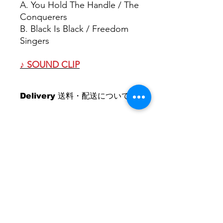
A. You Hold The Handle / The
Conquerers
B. Black Is Black / Freedom
Singers
♪ SOUND CLIP
Delivery 送料・配送について
For International Customers
Shipping costs are calculated by
weights.
日本国内：佐川急便（5kgまで520円 /
5kg以上20kg未満830円）
OUR SHOP
DRUM & BASS RECORDS