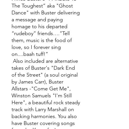
The Toughest” aka "Ghost
Dance" with Buster delivering
a message and paying
homage to his departed
“rudeboy” friends….”Tell
them, music is the food of
love, so I forever sing
on....baah tuff!”
Also included are alternative
takes of Buster's "Dark End
of the Street" (a soul original
by James Carr), Buster
Allstars -"Come Get Me",
Winston Samuels "I'm Still
Here", a beautiful rock steady
track with Larry Marshall on
backing harmonies. You also
have Buster covering songs