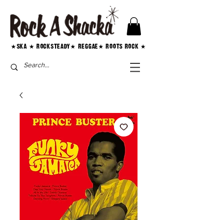
★SKA ★ ROCKSTEADY★ REGGAE★ ROOTS ROCK ★