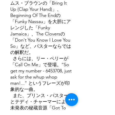
ムス・ブラウンの「Bring It
Up (Clap Your Hand)」、
Beginning Of The Endの
「Funky Nassau」を大胆にア
レンジした「Funky
Jamaica」、The Cloversの
「Don't You Know I Love You
So」など、バスターならでは
の解釈だ。
さらには、リー・ペリーが
「Call On Me」で登場。“So
get my number - 6453708, just
ask for the whup whop
man!...” というフレーズが印
象的な一曲。
また、プリンス・バスター
とテディ・チャーマーによる
未発表の秘蔵音源「Got To
Be Free」「All My Life」（と