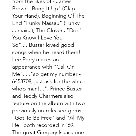
from the likes of - James
Brown "Bring It Up" (Clap
Your Hand), Beginning Of The
End "Funky Nassau" (Funky
Jamaica), The Clovers "Don't
You Know I Love You
So".....Buster loved good
songs when he heard them!
Lee Perry makes an
appearance with "Call On
Me"....."so get my number -
6453708, just ask for the whup
whop man!...". Prince Buster
and Teddy Charmers also
feature on the album with two
previously un-released gems -
"Got To Be Free" and "All My
life" both recorded in '69.
The great Gregory Isaacs one