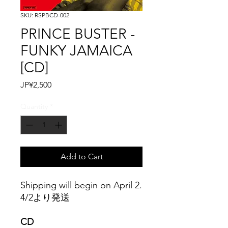
SKU: RSPBCD-002
PRINCE BUSTER -
FUNKY JAMAICA
[CD]
Price
JP¥2,500
Quantity
*
Add to Cart
Shipping will begin on April 2.
4/2より発送
CD